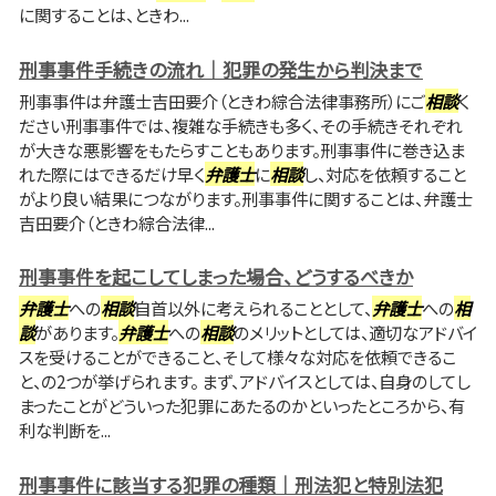
に関することは、ときわ...
刑事事件手続きの流れ｜犯罪の発生から判決まで
刑事事件は弁護士吉田要介（ときわ綜合法律事務所）にご
相談
く
ださい刑事事件では、複雑な手続きも多く、その手続きそれぞれ
が大きな悪影響をもたらすこともあります。刑事事件に巻き込ま
れた際にはできるだけ早く
弁護士
に
相談
し、対応を依頼すること
がより良い結果につながります。刑事事件に関することは、弁護士
吉田要介（ときわ綜合法律...
刑事事件を起こしてしまった場合、どうするべきか
弁護士
への
相談
自首以外に考えられることとして、
弁護士
への
相
談
があります。
弁護士
への
相談
のメリットとしては、適切なアドバイ
スを受けることができること、そして様々な対応を依頼できるこ
と、の2つが挙げられます。 まず、アドバイスとしては、自身のしてし
まったことがどういった犯罪にあたるのかといったところから、有
利な判断を...
刑事事件に該当する犯罪の種類｜刑法犯と特別法犯