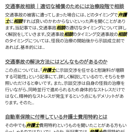
交通事故相談｜適切な補償のためには治療段階で相談
交通事故の被害に遭ってしまった場合には、どのタイミングで
弁護
士
に
相談
すれば良いのかわからないといった声を聞くことがあり
ます。当記事では、交通事故
相談
の適切なタイミングについて詳し
く解説をしていきます。交通事故
相談
のタイミング交通事故の
相談
のタイミングについては、怪我の治療の開始後から示談成立前で
あれば、基本的には...
交通事故の解決方法にはどんなものがあるのか
この点については、「
弁護士
に示談交渉を任せると慰謝料が増額
する可能性」という記事にて、詳しく解説しているので、そちらを参
照いただけると幸いです。 また、示談交渉は自身の怪我の治療を
行いながら、同時並行で進められるため身体的なストレスだけで
はなく、精神的なストレスが発生するという点にもデメリットがあ
ります。 そのた...
自動車保険に付帯している弁護士費用特約とは
その中でも
弁護士
費用特約というものを聞いたことがある方もい
らっしゃるのではないでしょうか。当記事では、
弁護士
費用特約が