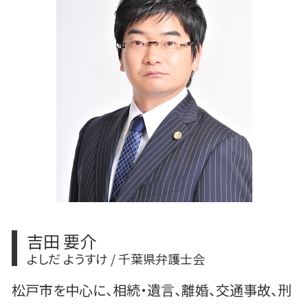
刑事事件 訴えない
交通事故 後遺障害
任意整理 裁判
交通事故 病院 支払い
任意整理 債務整理
交通事故 松戸市 弁護士
離婚 調停 流れ
交通事故 会社 報告
離婚 話し合い 進め方
柏市 法律問題
民事再生手続き 流れ
流山市 法律問題
吉田 要介
よしだ ようすけ / 千葉県弁護士会
松戸市を中心に、相続・遺言、離婚、交通事故、刑