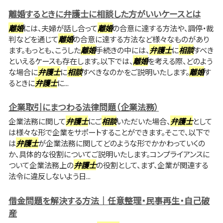
離婚するときに弁護士に相談した方がいいケースとは
離婚
には、夫婦が話し合って
離婚
の合意に達する方法や、調停・裁
判などを通じて
離婚
の合意に達する方法など様々なものがあり
ます。もっとも、こうした
離婚
手続きの中には、
弁護士
に
相談
すべき
といえるケースも存在します。以下では、
離婚
を考える際、どのよう
な場合に
弁護士
に
相談
すべきなのかをご説明いたします。
離婚
す
るときに
弁護士
に...
企業取引にまつわる法律問題（企業法務）
企業法務に関して
弁護士
にご
相談
いただいた場合、
弁護士
として
は様々な形で企業をサポートすることができます。そこで、以下で
は
弁護士
が企業法務に関してどのような形でかかわっていくの
か、具体的な役割についてご説明いたします。コンプライアンスに
ついて企業法務上の
弁護士
の役割として、まず、企業が関連する
法令に違反しないよう日...
借金問題を解決する方法｜任意整理・民事再生・自己破
産