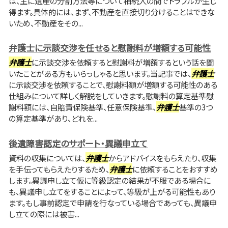
は、主に遺産の分割方法等について相続人の間でトラブルが生じ
得ます。具体的には、まず、不動産を直接切り分けることはできな
いため、不動産をその...
弁護士に示談交渉を任せると慰謝料が増額する可能性
弁護士
に示談交渉を依頼すると慰謝料が増額するという話を聞
いたことがある方もいらっしゃると思います。当記事では、
弁護士
に示談交渉を依頼することで、慰謝料額が増額する可能性のある
仕組みについて詳しく解説をしていきます。慰謝料の算定基準慰
謝料額には、自賠責保険基準、任意保険基準、
弁護士
基準の3つ
の算定基準があり、どれを...
後遺障害認定のサポート・異議申立て
資料の収集については、
弁護士
からアドバイスをもらえたり、収集
を手伝ってもらえたりするため、
弁護士
に依頼することをおすすめ
します。異議申し立て仮に等級認定の結果が不服である場合に
も、異議申し立てをすることによって、等級が上がる可能性もあり
ます。もし事前認定で申請を行なっている場合であっても、異議申
し立ての際には被害...