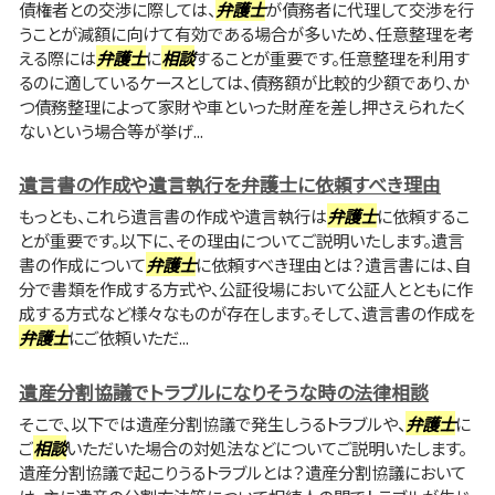
債権者との交渉に際しては、
弁護士
が債務者に代理して交渉を行
うことが減額に向けて有効である場合が多いため、任意整理を考
える際には
弁護士
に
相談
することが重要です。任意整理を利用す
るのに適しているケースとしては、債務額が比較的少額であり、か
つ債務整理によって家財や車といった財産を差し押さえられたく
ないという場合等が挙げ...
遺言書の作成や遺言執行を弁護士に依頼すべき理由
もっとも、これら遺言書の作成や遺言執行は
弁護士
に依頼するこ
とが重要です。以下に、その理由についてご説明いたします。遺言
書の作成について
弁護士
に依頼すべき理由とは？遺言書には、自
分で書類を作成する方式や、公証役場において公証人とともに作
成する方式など様々なものが存在します。そして、遺言書の作成を
弁護士
にご依頼いただ...
遺産分割協議でトラブルになりそうな時の法律相談
そこで、以下では遺産分割協議で発生しうるトラブルや、
弁護士
に
ご
相談
いただいた場合の対処法などについてご説明いたします。
遺産分割協議で起こりうるトラブルとは？遺産分割協議において