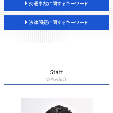
交通事故に関するキーワード
刑事事件 時効 何年
刑事事件
刑事事件 流れ
交通事故 弁護士 選び方
法律問題に関するキーワード
刑事事件 示談
交通事故 休業補償
刑事事件 不起訴 民事
交通事故 労災 自賠責
刑事事件 弁護士 種類
交通事故 同意書
遺産分割 生前贈与
刑事事件 請書
交通事故 労災 デメリット
企業法務 株主総会
刑事事件 示談書
交通事故 被害者 たちが悪い
任意整理 債権者 連絡
我孫子市 刑事事件
交通事故 逮捕
離婚 調停
刑事事件 加害者 弁護士
交通事故 弁護士 タイミング
松戸市 法律問題
刑事事件 弁護士 費用
交通事故 物件損害
任意整理とは
Staff
刑事事件 家族
交通事故 過失割合
離婚 訴訟
資格者紹介
刑事事件 示談しない
交通事故 弁護士 デメリット
企業法務 一般民事
刑事事件 逮捕 流れ
交通事故 物件事故 慰謝料
民事再生手続 破産手続 違い
刑事事件 証拠 種類
交通事故 後遺症認定
離婚 必要な手続き
刑事事件 被害者 弁護士
交通事故 労災 任意保険
我孫子市 法律問題
松戸市 刑事事件
交通事故 死亡 慰謝料
離婚 親権
刑事事件 確定証明
交通事故 後遺症
民事再生とは 個人