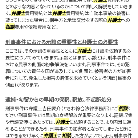
どのような内容となっているのかについて詳しく解説をしていきま
す。
弁護士
費用特約とは
弁護士
費用特約は自動車事故の被害に
遭ってしまった場合に、相手方と示談交渉をする際の
弁護士
への
相談
費用や依頼費用など...
刑事事件における示談の重要性と弁護士の必要性
ここでは、その示談の重要性とともに
弁護士
に弁護を依頼する必
要性についてみていきます。示談とはまず、示談とは、刑事事件に
おける民事の側面の紛争解決をいいます。刑事事件では、その犯
罪についての責任を国が追及していく側面と、被害者の方が加害
者に対して、発生した損害の賠償を求めていくという側面(民事の
側面)があります。
逮捕・勾留からの早期の保釈、釈放、不起訴処分
刑事事件は弁護士吉田要介（ときわ綜合法律事務所）にご
相談
く
ださい刑事事件では早期の身柄解放が重要となります。証拠収集
や示談交渉にあたっては、
弁護士
に依頼することで、より円滑に進
めることができるため、刑事事件の加害者となってしまったときに
はできるだけ早くに
弁護士
に
相談
した方がよいでしょう。刑事事件