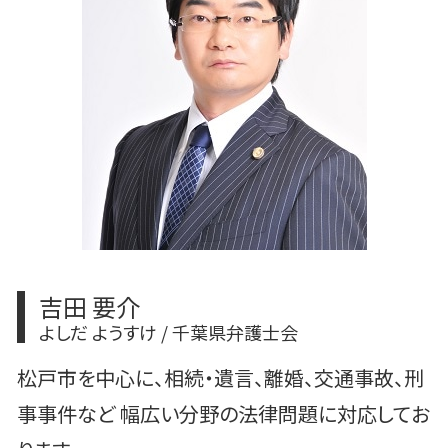
交通事故 同乗者 慰謝料 金額
企業法務 顧問弁護士
柏市 交通事故 弁護士
流山市 法律問題
交通事故 後遺障害等級
離婚 相続権
離婚 調停
任意整理 裁判所
遺産分割調停 弁護士費用
吉田 要介
よしだ ようすけ / 千葉県弁護士会
松戸市を中心に、相続・遺言、離婚、交通事故、刑
事事件など 幅広い分野の法律問題に対応してお