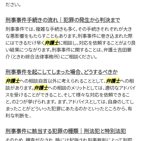
ださい。
刑事事件手続きの流れ｜犯罪の発生から判決まで
刑事事件では、複雑な手続きも多く、その手続きそれぞれが大き
な悪影響をもたらすこともあります。刑事事件に巻き込まれた際
にはできるだけ早く
弁護士
に相談し、対応を依頼することがより良
い結果につながります。刑事事件に関することは、弁護士吉田要
介（ときわ綜合法律事務所）にご相談ください。
刑事事件を起こしてしまった場合、どうするべきか
弁護士
への相談自首以外に考えられることとして、
弁護士
への相
談があります。
弁護士
への相談のメリットとしては、適切なアドバイ
スを受けることができること、そして様々な対応を依頼できるこ
と、の2つが挙げられます。 まず、アドバイスとしては、自身のしてし
まったことがどういった犯罪にあたるのかといったところから、有
利な判断を...
刑事事件に該当する犯罪の種類｜刑法犯と特別法犯
そのため、捜査がなされ、時には起訴され刑事裁判によって刑罰