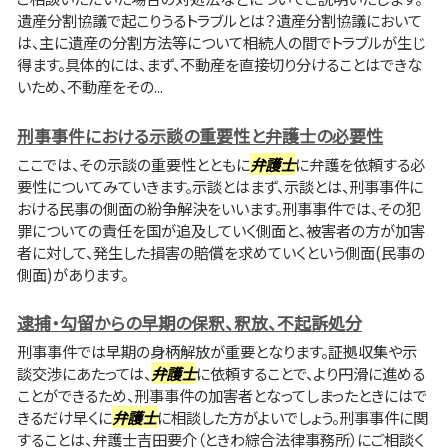
遺産分割協議で起こりうるトラブルとは？遺産分割協議において
は、主に遺産の分割方法等について相続人の間でトラブルが生じ
得ます。具体的には、まず、不動産を直接切り分けることはできな
いため、不動産をその...
刑事事件における示談の重要性と弁護士の必要性
ここでは、その示談の重要性とともに
弁護士
に弁護を依頼する必
要性についてみていきます。示談とはまず、示談とは、刑事事件に
おける民事の側面の紛争解決をいいます。刑事事件では、その犯
罪についての責任を国が追及していく側面と、被害者の方が加害
者に対して、発生した損害の賠償を求めていくという側面(民事の
側面)があります。
逮捕・勾留からの早期の保釈、釈放、不起訴処分
刑事事件では早期の身柄解放が重要となります。証拠収集や示
談交渉にあたっては、
弁護士
に依頼することで、より円滑に進める
ことができるため、刑事事件の加害者となってしまったときにはで
きるだけ早くに
弁護士
に相談した方がよいでしょう。刑事事件に関
することは、弁護士吉田要介（ときわ綜合法律事務所）にご相談く