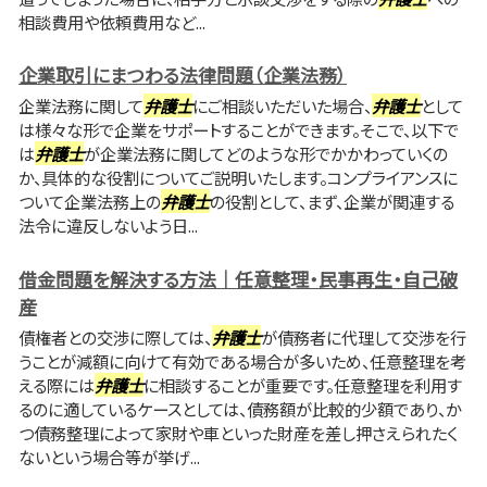
相談費用や依頼費用など...
企業取引にまつわる法律問題（企業法務）
企業法務に関して
弁護士
にご相談いただいた場合、
弁護士
として
は様々な形で企業をサポートすることができます。そこで、以下で
は
弁護士
が企業法務に関してどのような形でかかわっていくの
か、具体的な役割についてご説明いたします。コンプライアンスに
ついて企業法務上の
弁護士
の役割として、まず、企業が関連する
法令に違反しないよう日...
借金問題を解決する方法｜任意整理・民事再生・自己破
産
債権者との交渉に際しては、
弁護士
が債務者に代理して交渉を行
うことが減額に向けて有効である場合が多いため、任意整理を考
える際には
弁護士
に相談することが重要です。任意整理を利用す
るのに適しているケースとしては、債務額が比較的少額であり、か
つ債務整理によって家財や車といった財産を差し押さえられたく
ないという場合等が挙げ...