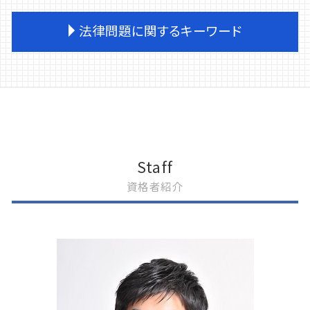
刑事事件 逮捕 種類
刑事事件 弁護士
交通事故 労災
法律問題に関するキーワード
柏市 刑事事件
交通事故 病院
刑事事件 訴えた人
我孫子市 交通事故 弁護士
刑事事件 示談しない
交通事故 弁護士基準
民事再生とは 個人
刑事事件 加害者 弁護士
交通事故 同乗者
離婚 訴訟
刑事事件 流れ 裁判
交通事故 弁護士 選び方
遺産分割調停 流れ
刑事事件 処分 種類
交通事故 弁護士特約
企業法務 弁護士 おすすめ
刑事事件 逮捕されない
交通事故 労災 デメリット
離婚 話し合い 進め方
刑事事件 訴えない
流山市 交通事故 弁護士
自己破産とは 個人
Staff
刑事事件 確定証明
交通事故 弁護士 デメリット
離婚 父親 親権
資格者紹介
刑事事件 逮捕 流れ
交通事故 過失割合 納得いかない
任意整理 個人再生
我孫子市 刑事事件
交通事故 休業補償
任意整理 裁判
刑事事件 不起訴
交通事故 逮捕
企業法務 一般民事
刑事事件 時効 何年
交通事故 被害者
我孫子市 法律問題
刑事事件 流れ 示談
交通事故 物件事故
離婚 必要な手続き
刑事事件 時効
交通事故 種類
離婚 裁判 期間
刑事事件 不起訴 民事
交通事故 弁護士
遺産分割 生前 合意