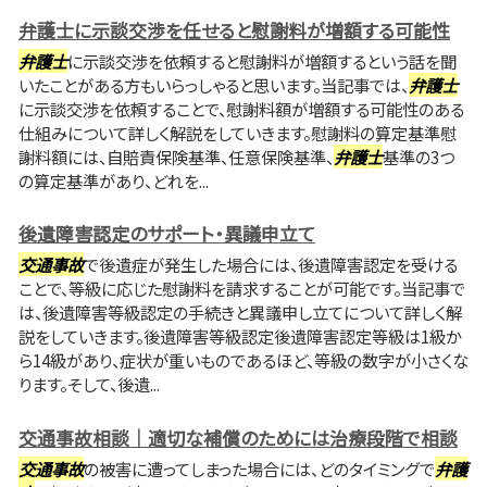
弁護士に示談交渉を任せると慰謝料が増額する可能性
弁護士
に示談交渉を依頼すると慰謝料が増額するという話を聞
いたことがある方もいらっしゃると思います。当記事では、
弁護士
に示談交渉を依頼することで、慰謝料額が増額する可能性のある
仕組みについて詳しく解説をしていきます。慰謝料の算定基準慰
謝料額には、自賠責保険基準、任意保険基準、
弁護士
基準の3つ
の算定基準があり、どれを...
後遺障害認定のサポート・異議申立て
交通事故
で後遺症が発生した場合には、後遺障害認定を受ける
ことで、等級に応じた慰謝料を請求することが可能です。当記事で
は、後遺障害等級認定の手続きと異議申し立てについて詳しく解
説をしていきます。後遺障害等級認定後遺障害認定等級は1級か
ら14級があり、症状が重いものであるほど、等級の数字が小さくな
ります。そして、後遺...
交通事故相談｜適切な補償のためには治療段階で相談
交通事故
の被害に遭ってしまった場合には、どのタイミングで
弁護