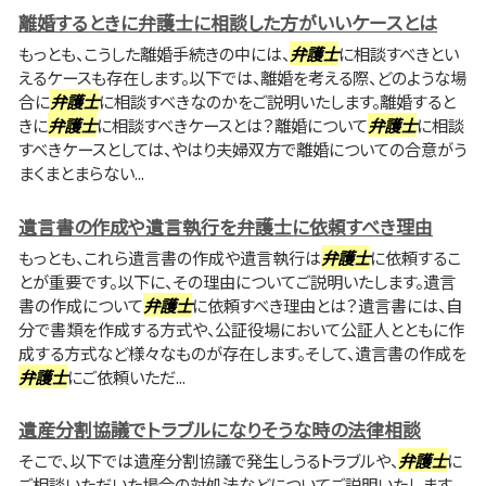
離婚するときに弁護士に相談した方がいいケースとは
もっとも、こうした離婚手続きの中には、
弁護士
に相談すべきとい
えるケースも存在します。以下では、離婚を考える際、どのような場
合に
弁護士
に相談すべきなのかをご説明いたします。離婚すると
きに
弁護士
に相談すべきケースとは？離婚について
弁護士
に相談
すべきケースとしては、やはり夫婦双方で離婚についての合意がう
まくまとまらない...
遺言書の作成や遺言執行を弁護士に依頼すべき理由
もっとも、これら遺言書の作成や遺言執行は
弁護士
に依頼するこ
とが重要です。以下に、その理由についてご説明いたします。遺言
書の作成について
弁護士
に依頼すべき理由とは？遺言書には、自
分で書類を作成する方式や、公証役場において公証人とともに作
成する方式など様々なものが存在します。そして、遺言書の作成を
弁護士
にご依頼いただ...
遺産分割協議でトラブルになりそうな時の法律相談
そこで、以下では遺産分割協議で発生しうるトラブルや、
弁護士
に
ご相談いただいた場合の対処法などについてご説明いたします。