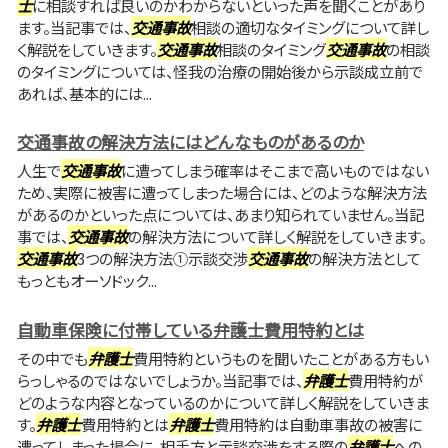
士
に相談すれば良いのかわからないといった声を聞くことがあり
ます。当記事では、
交通事故
相談の適切なタイミングについて詳し
く解説をしていきます。
交通事故
相談のタイミング
交通事故
の相談
のタイミングについては、怪我の治療の開始後から示談成立前で
あれば、基本的には...
交通事故の解決方法にはどんなものがあるのか
人生で
交通事故
に遭ってしまう確率はそこまで高いものではない
ため、実際に被害に遭ってしまった場合には、どのような解決方法
があるのかといった点については、あまり知られていません。当記
事では、
交通事故
の解決方法について詳しく解説をしていきます。
交通事故
3つの解決方法①示談交渉
交通事故
の解決方法として
もっともオーソドック...
自動車保険に付帯している弁護士費用特約とは
その中でも
弁護士
費用特約というものを聞いたことがある方もい
らっしゃるのではないでしょうか。当記事では、
弁護士
費用特約が
どのような内容となっているのかについて詳しく解説をしていきま
す。
弁護士
費用特約とは
弁護士
費用特約は自動車事故の被害に
遭ってしまった場合に、相手方と示談交渉をする際の
弁護士
への