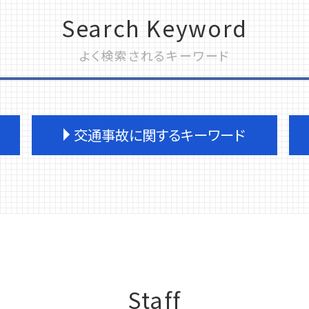
Search Keyword
よく検索されるキーワード
交通事故に関するキーワード
交通事故 弁護士 タイミング
交通事故 後遺障害
交通事故 被害者
交通事故 逮捕
交通事故 後遺症認定
交通事故 物件事故
交通事故 物件事故とは
Staff
交通事故 加害者 ショック