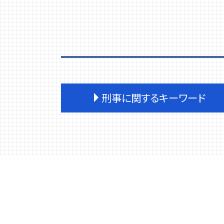
刑事に関するキーワード
刑事事件 不起訴 民事
刑事事件 証拠 種類
刑事事件 弁護士 費用
刑事事件 流れ
刑事事件 裁判 種類
刑事事件 訴えたい
刑事事件 訴える
刑事事件 確定証明