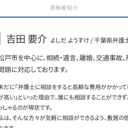
交通事故 弁護士
資格者紹介
交通事故 加害者が怪我
交通事故 同乗者 家族
交通事故 労災 手続き
交通事故 被害者 弁護士
吉田 要介
交通事故 物件事故 慰謝料
よしだ ようすけ / 千葉県弁護
交通事故 被害者 慰謝料
交通事故 会社 報告
松戸市を中心に、相続・遺言、離婚、交通事故
交通事故慰謝料 弁護士
交通事故 労災
問題に対応しております。
交通事故 労災 自賠責
交通事故 裁判
未だに「弁護士に相談をすると高額な費用がかかって
が高い」といった理由で、誰にも相談することができず
っしゃるのが現状です。
私は、そんな方々が気軽に相談ができるよう、敷居の
おます。