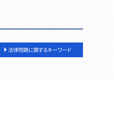
法律問題に関するキーワード
企業法務 契約書
離婚 父親 親権
任意整理 債権者 連絡
民事再生手続き 会社
企業法務 顧問弁護士
企業法務 労働問題
柏市 法律問題
任意整理 個人再生