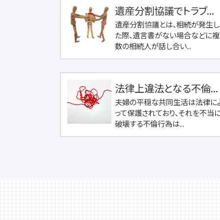
遺産分割協議でトラブ...
遺産分割協議とは、相続が発生し
た際、遺言書がない場合などに複
数の相続人が話し合い...
法律上違法となる不倫...
夫婦の平穏な共同生活は法律に
って保護されており、それを不当
破壊する不倫行為は...