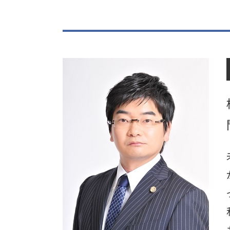
刑事事件 時効
流山市 刑事事件
刑事事件 種類
刑事事件 開示請求
刑事事件 時効 何年
刑事事件 弁護士
刑事事件 不起訴 不服申し立て
刑事事件 示談書
刑事事件 流れ 裁判
刑事事件 損害賠償
刑事事件 不起訴
刑事事件 起訴