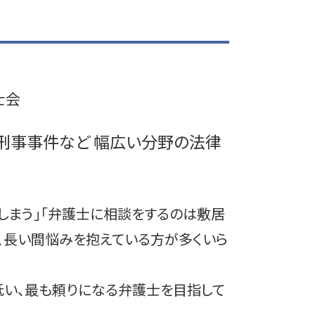
任意整理 裁判所
離婚 相談 弁護士
遺産分割 生前贈与
民事再生と破産 違い
遺産分割調停 必要書類
遺産分割 成年後見人
士会
遺産分割 生前 合意
任意整理とは
、刑事事件など 幅広い分野の法律
自己破産とは
任意整理
松戸市 法律問題
遺産分割
しまう」「弁護士に相談をするのは敷居
、長い間悩みを抱えている方が多くいら
低い、最も頼りになる弁護士を目指して