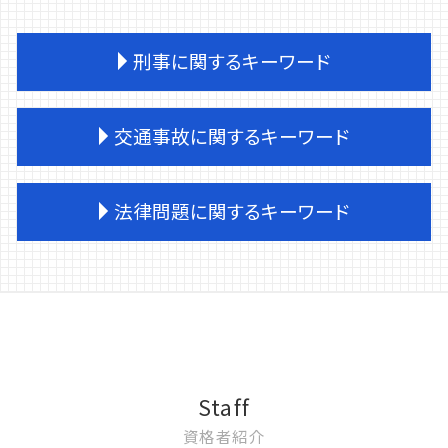
刑事に関するキーワード
刑事事件 保釈
交通事故に関するキーワード
刑事事件 時効
刑事事件 被害者側 弁護士
刑事事件 家庭裁判所
交通事故 同意書
法律問題に関するキーワード
刑事事件 逮捕 種類
交通事故 過失割合 自己負担
刑事事件 示談しない
交通事故 後遺症
刑事事件 時効 いつから
交通事故 労災 任意保険
遺産分割調停 必要書類
刑事事件 訴えたい
交通事故 物件事故 慰謝料
民事再生とは 個人
刑事事件 訴えない
交通事故 逮捕
遺産分割 生前贈与
刑事事件 確定証明
交通事故 供述調書 食い違い
離婚 調停
刑事事件 示談金
交通事故 物件損害
企業法務 顧問弁護士
刑事事件 弁護士 種類
交通事故 労災 見舞金
民事再生手続き 流れ
Staff
刑事事件 示談 弁護士
交通事故 労災 デメリット
民事再生手続 破産手続 違い
資格者紹介
刑事事件 捜査 流れ
交通事故 被害者請求
遺産分割 成年後見人