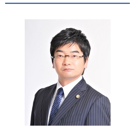
刑事事件 探偵
交通事故 弁護士基準
離婚 父親 親権
刑事事件 逮捕とは
交通事故 種類
遺産分割調停 流れ
刑事事件 示談書
交通事故 休業損害
離婚 必要な手続き
我孫子市 刑事事件
交通事故 後遺症認定
離婚 訴訟
撮影罪 初犯
交通事故 弁護士特約
任意整理 裁判
刑事事件 損害賠償
交通事故 物件事故とは
企業法務 株主総会
交通事故 被害者 たちが悪い
企業法務 弁護士
交通事故 損害賠償
企業法務 意味
物損事故 人身事故
離婚 親権 母親
柏市 法律問題
任意整理
企業法務 契約書