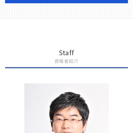
刑事事件 処分 種類
交通事故 休業損害
刑事事件 加害者 弁護士
交通事故 逮捕
任意整理
刑事事件 訴えない
交通事故 休業補償 有給
企業法務 意味
刑事事件 不起訴 不服申し立て
交通事故 過失割合 納得いかない
流山市 法律問題
刑事事件 時効 何年
交通事故 弁護士特約
離婚 相続権
刑事事件 解雇
交通事故 死亡 慰謝料
遺産分割調停 流れ
刑事事件 逮捕されない
交通事故 物件損害
松戸市 法律問題
Staff
刑事事件 起訴
交通事故 被害者 弁護士
遺産分割
資格者紹介
刑事事件 家族
交通事故 被害届
民事再生とは 個人
刑事事件 保釈
交通事故 病院 支払い
任意整理 債務整理
刑事事件 弁護士 つけない
交通事故 加害者が怪我
企業法務 弁護士
刑事事件 裁判 種類
交通事故 弁護士 デメリット
我孫子市 法律問題
刑事事件 示談書 書き方
交通事故 同乗者 家族
遺産分割 成年後見人
刑事事件 確定証明
交通事故 後遺障害
離婚 相続
刑事事件 被害者 流れ
交通事故 労災 自賠責
離婚 裁判 期間
交通事故 物件事故
遺産分割 生前 合意
交通事故 訴訟
柏市 法律問題
交通事故 対応
任意整理 債権者 連絡