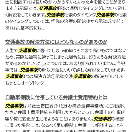
士に相談すれば良いのかわからないといった声を聞くことがあり
ます。当記事では、
交通事故
相談の適切なタイミングについて詳し
く解説をしていきます。
交通事故
相談のタイミング
交通事故
の相談
のタイミングについては、怪我の治療の開始後から示談成立前で
あれば、基本的には...
交通事故の解決方法にはどんなものがあるのか
人生で
交通事故
に遭ってしまう確率はそこまで高いものではない
ため、実際に被害に遭ってしまった場合には、どのような解決方法
があるのかといった点については、あまり知られていません。当記
事では、
交通事故
の解決方法について詳しく解説をしていきます。
交通事故
3つの解決方法①示談交渉
交通事故
の解決方法として
もっともオーソドック...
自動車保険に付帯している弁護士費用特約とは
交通事故
は弁護士吉田要介（ときわ綜合法律事務所）にご相談く
ださい弁護士費用特約を利用したからといって、弁護士の仕事内
容や質に変更が生じるようなことはありません。
交通事故
の被害
に遭った場合には、なるべく早い段階で弁護士に相談することを
お勧めします。 弁護士吉田要介（ときわ綜合法律事務所）は、示談