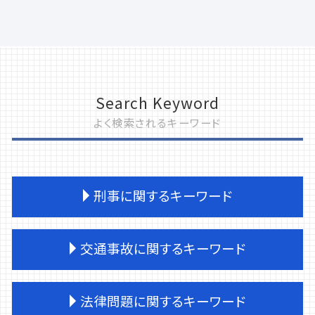
Search Keyword
よく検索されるキーワード
刑事に関するキーワード
刑事事件 訴える
交通事故に関するキーワード
刑事事件 民事事件 違い
撮影罪 初犯
刑事事件 損害賠償
交通事故 被害者請求
法律問題に関するキーワード
刑事事件 弁護士
交通事故 休業補償