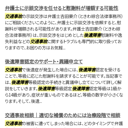
弁護士に示談交渉を任せると慰謝料が増額する可能性
交通事故
の示談交渉は弁護士吉田要介（ときわ綜合法律事務所）
にご相談くださいこのように、弁護士に示談交渉を依頼すると、慰
謝料が増額される可能性があります。弁護士吉田要介（ときわ綜
合法律事務所）は、示談交渉をはじめとした
後遺障害
慰謝料や逸
失利益などの
交通事故
に関するトラブルも専門的に取り扱ってお
りますので、お困りの方はお気軽...
後遺障害認定のサポート・異議申立て
交通事故
で後遺症が発生した場合には、
後遺障害
認定を受ける
ことで、等級に応じた慰謝料を請求することが可能です。当記事で
は、
後遺障害
等級認定の手続きと異議申し立てについて詳しく解
説をしていきます。
後遺障害
等級認定
後遺障害
認定等級は1級か
ら14級があり、症状が重いものであるほど、等級の数字が小さくな
ります。そして、後遺...
交通事故相談｜適切な補償のためには治療段階で相談
交通事故
の被害に遭ってしまった場合には、どのタイミングで弁護