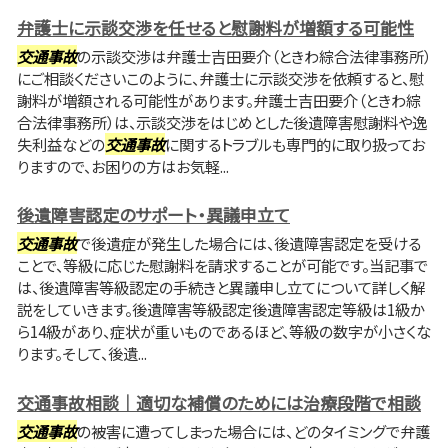
弁護士に示談交渉を任せると慰謝料が増額する可能性
交通事故
の示談交渉は弁護士吉田要介（ときわ綜合法律事務所）
にご相談くださいこのように、弁護士に示談交渉を依頼すると、慰
謝料が増額される可能性があります。弁護士吉田要介（ときわ綜
合法律事務所）は、示談交渉をはじめとした後遺障害慰謝料や逸
失利益などの
交通事故
に関するトラブルも専門的に取り扱ってお
りますので、お困りの方はお気軽...
後遺障害認定のサポート・異議申立て
交通事故
で後遺症が発生した場合には、後遺障害認定を受ける
ことで、等級に応じた慰謝料を請求することが可能です。当記事で
は、後遺障害等級認定の手続きと異議申し立てについて詳しく解
説をしていきます。後遺障害等級認定後遺障害認定等級は1級か
ら14級があり、症状が重いものであるほど、等級の数字が小さくな
ります。そして、後遺...
交通事故相談｜適切な補償のためには治療段階で相談
交通事故
の被害に遭ってしまった場合には、どのタイミングで弁護