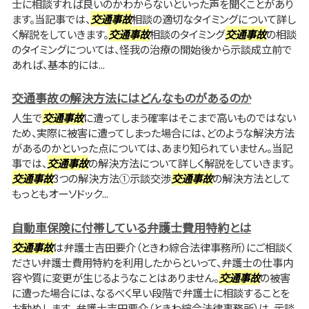
士に相談すれば良いのかわからないといった声を聞くことがあり
ます。当記事では、
交通事故
相談の適切なタイミングについて詳し
く解説をしていきます。
交通事故
相談のタイミング
交通事故
の相談
のタイミングについては、怪我の治療の開始後から示談成立前で
あれば、基本的には...
交通事故の解決方法にはどんなものがあるのか
人生で
交通事故
に遭ってしまう確率はそこまで高いものではない
ため、実際に被害に遭ってしまった場合には、どのような解決方法
があるのかといった点については、あまり知られていません。当記
事では、
交通事故
の解決方法について詳しく解説をしていきます。
交通事故
3つの解決方法①示談交渉
交通事故
の解決方法として
もっともオーソドック...
自動車保険に付帯している弁護士費用特約とは
交通事故
は弁護士吉田要介（ときわ綜合法律事務所）にご相談く
ださい弁護士費用特約を利用したからといって、弁護士の仕事内
容や質に変更が生じるようなことはありません。
交通事故
の被害
に遭った場合には、なるべく早い段階で弁護士に相談することを
お勧めします。 弁護士吉田要介（ときわ綜合法律事務所）は、示談