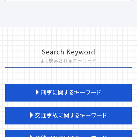
Search Keyword
よく検索されるキーワード
刑事に関するキーワード
刑事事件 訴える
交通事故に関するキーワード
刑事事件 流れ
松戸市 刑事事件
撮影罪 初犯
交通事故 被害届