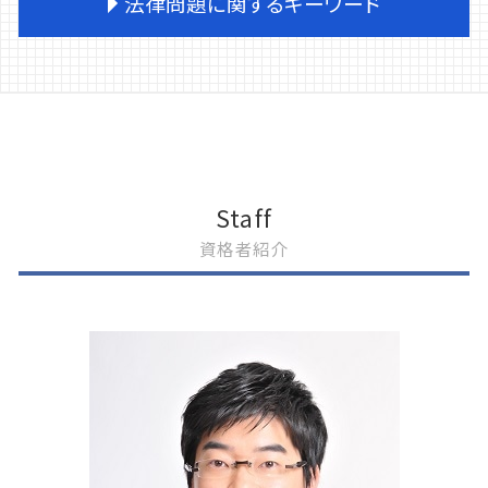
法律問題に関するキーワード
刑事事件 流れ 裁判
交通事故 同意書
刑事事件 訴えたい
交通事故 弁護士費用
刑事事件 弁護士 つけない
交通事故 労災 任意保険
企業法務
刑事事件 示談しない
流山市 交通事故 弁護士
離婚 話し合い 進め方
刑事事件 探偵
交通事故 会社 報告
自己破産とは 会社
刑事事件 保釈
交通事故 物件事故
我孫子市 法律問題
刑事事件 被害者 弁護士
交通事故 死亡 慰謝料
離婚 相続
刑事事件 簡易裁判所
交通事故 後遺障害等級
離婚 調停 流れ
Staff
刑事事件 家族
交通事故 病院 支払い
民事再生手続 破産手続 違い
資格者紹介
刑事事件 不起訴 不服申し立て
交通事故 労災 自賠責
企業法務 m&a
刑事事件 会社
交通事故 過失割合 納得いかない
企業法務 弁護士 おすすめ
暴行罪 構成要件
交通事故 後遺障害
遺産分割調停 弁護士費用
刑事事件 処分 種類
交通事故 逮捕
企業法務 株主総会
刑事事件 示談書 書き方
交通事故 物品損害
離婚 相談 弁護士
刑事事件 被害者側 弁護士
交通事故 対応
離婚 訴訟
刑事事件 訴えた人
交通事故 物件事故 慰謝料
任意整理とは
交通事故 労災
任意整理 債務整理
交通事故 物件事故とは
自己破産とは 個人