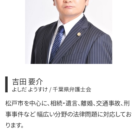
交通事故 後遺症認定
民事再生とは 法人
柏市 法律問題
民事再生手続き 会社
民事再生とは 個人
吉田 要介
よしだ ようすけ / 千葉県弁護士会
松戸市を中心に、相続・遺言、離婚、交通事故、刑
事事件など 幅広い分野の法律問題に対応してお
ります。